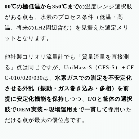
00℃の極低温から350℃まで
の温度レンジ選択肢
がある点も、水素のプロセス条件（低温・高
温、将来のLH2周辺含む）を見据えた選定メリ
ットとなります。
他社製コリオリ流量計でも「質量流量を直接測
る」点は同じですが、UniMass-S（CFS-S）＋CF
C-010/020/030は、
水素ガスでの測定を不安定化
させる外乱（振動・ガス巻き込み・多相）を前
提に安定化機能を保持
しつつ、
I/Oと筐体の選択
肢でOEM実装～現場運用まで一貫して
採用いた
だける点が最大の優位点です。