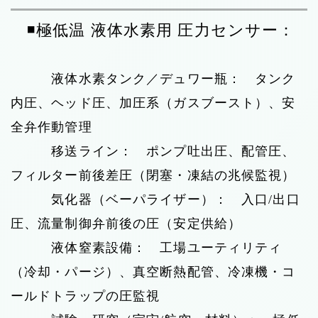
◾️極低温 液体水素用 圧力センサー：
液体水素タンク／デュワー瓶： タンク
内圧、ヘッド圧、加圧系（ガスブースト）、安
全弁作動管理
移送ライン： ポンプ吐出圧、配管圧、
フィルター前後差圧（閉塞・凍結の兆候監視）
気化器（ベーパライザー）： 入口/出口
圧、流量制御弁前後の圧（安定供給）
液体窒素設備： 工場ユーティリティ
（冷却・パージ）、真空断熱配管、冷凍機・コ
ールドトラップの圧監視