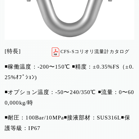
[特長]
CFS-Sコリオリ流量計カタログ
◾️稼働温度：-200〜150℃ ◾️精度：±0.35%FS（±0.
25%ｵﾌﾟｼｮﾝ)
◾️オプション温度：-50〜240/350℃ ◾️流量：0〜60
0,000kg/時
◾️耐圧：100Bar/10MPa◾️接液部材：SUS316L◾️保
護等級：IP67