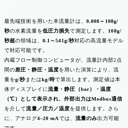
最先端技術を用いた本流量計は、
0.008～108g/
秒
の水素流量を
低圧力損失
で測定します。
108g/
秒超
の領域は、
0.1～541g/秒
対応の高流量モデル
で対応可能です。
内蔵フロー制御コンピュータが、流量計内部2点
間の
差圧・静圧・温度
を用いた演算により、流
量を
g/秒
または
kg/時
で算出します。測定値は本
体ディスプレイに
流量・静圧（bar）・温度
（℃）として表示され、外部出力はModbus通信
を介して
流量／圧力／温度
を提供します。さら
に、アナログ
4–20 mA
では、
流量のみ
出力可能