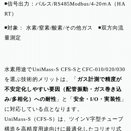
◾️信号出力：パルス/RS485Modbus/4-20ｍA（HA
RT）
◾️対象： 水素/窒素/酸素/その他ガス ◾️双方向流
量測定
水素用途でUniMass-S CFS-SとCFC-010/020/030
を選ぶ技術的メリットは、「
ガス計測で精度が
不安定化しやすい要因（配管振動・ガス巻き込
み/多相化）への耐性
」と「
安全・I/O・実装性
」
に対応している点となります。
UniMass-S（CFS-S）は、ツインV字型チューブ
構造を高精度用途向けに最適化したコリオリ式