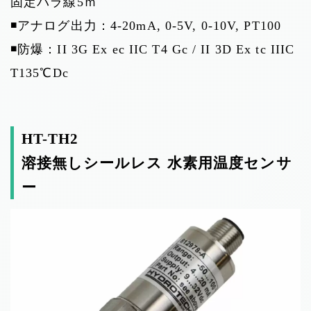
固定バラ線5ｍ
◾️アナログ出力：4-20mA, 0-5V, 0-10V, PT100
◾️防爆：II 3G Ex ec IIC T4 Gc / II 3D Ex tc IIIC
T135℃Dc
HT-TH2
溶接無しシールレス 水素用温度センサ
ー