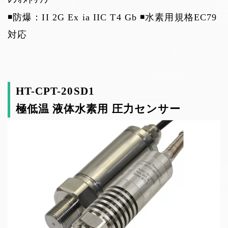
ﾚｼｵﾒﾄﾘｯｸ
◾️防爆：II 2G Ex ia IIC T4 Gb
◾️水素用規格EC79
対応
HT-CPT-20SD1
極低温 液体水素用 圧力センサー