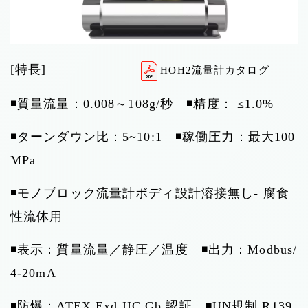
[特長]
HOH2流量計カタログ
◾️質量流量：0.008～108g/秒 ◾️精度： ≤1.0%
◾️ターンダウン比：5~10:1 ◾️稼働圧力：最大100
MPa
◾️モノブロック流量計ボディ設計溶接無し- 腐食
性流体用
◾️表示：質量流量／静圧／温度 ◾️出力：Modbus/
4-20mA
◾️防爆：ATEX Exd IIC Gb 認証 ◾️UN規制 R139