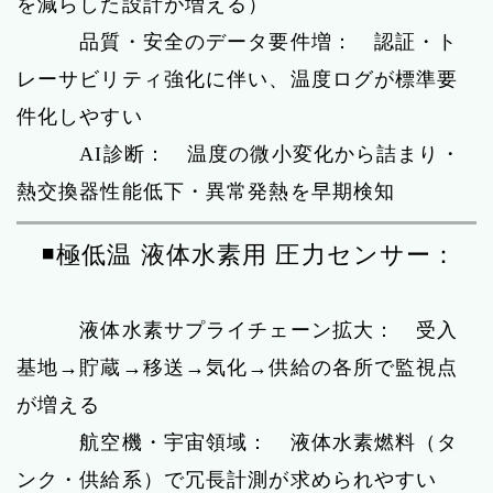
を減らした設計が増える）
品質・安全のデータ要件増： 認証・ト
レーサビリティ強化に伴い、温度ログが標準要
件化しやすい
AI診断： 温度の微小変化から詰まり・
熱交換器性能低下・異常発熱を早期検知
◾️極低温 液体水素用 圧力センサー：
液体水素サプライチェーン拡大： 受入
基地→貯蔵→移送→気化→供給の各所で監視点
が増える
航空機・宇宙領域： 液体水素燃料（タ
ンク・供給系）で冗長計測が求められやすい