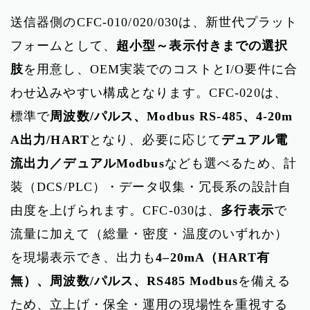
送信器側のCFC-010/020/030は、新世代プラット
フォームとして、
超小型～表示付きまでの選択
肢
を用意し、OEM実装でのコストとI/O要件に合
わせ込みやすい構成となります。CFC-020は、
標準で
周波数/パルス、Modbus RS-485、4-20m
A出力/HART
となり、必要に応じて
デュアル電
流出力／デュアルModbus
なども選べるため、計
装（DCS/PLC）・データ収集・冗長系の設計自
由度を上げられます。CFC-030は、
多行表示
で
流量に加えて（総量・密度・温度のいずれか）
を現場表示でき、出力も
4–20mA（HART有
無）、周波数/パルス、RS485 Modbus
を備える
ため、立上げ・保全・運用の現場性を重視する