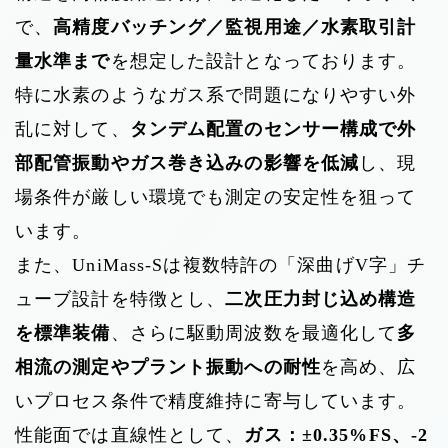
で、
高精度バッチング／監視用途／水素取引計
量水準まで
を想定した設計となっております。
特に水素のようなガス系で問題になりやすい外
乱に対して、
タンデム配置のセンサー構成で外
部配管振動やガス巻き込みの影響を低減
し、現
場条件が厳しい環境でも測定の安定性を狙って
います。
また、UniMass-Sは複数特許の「深曲げV字」チ
ューブ設計を特徴とし、
二次圧力封じ込め構造
を標準装備
、さらに駆動周波数を最適化して
多
相流の測定やプラント振動への耐性
を高め、広
いプロセス条件で精度維持に寄与しています。
性能面では直線性として、
ガス：±0.35%FS、-2