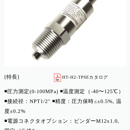
[特長]
HT-H2-TPSEカタログ
◾️圧力測定(0-100MPa) ◾️温度測定（-40〜125℃）
◾️接続径：NPT1/2" ◾️精度：圧力保時
≤±0.5%, 温
度±0.2%
◾️電源コネクタオプション：ビンダーM12x1.0,