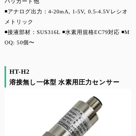
パッカード他
◾️アナログ出力：4-20mA, 1-5V, 0.5-4.5Vレシオ
メトリック
◾️接液部材：SUS316L ◾️水素用規格EC79対応 ◾️M
OQ: 50個〜
HT-H2
溶接無し一体型 水素用圧力センサー