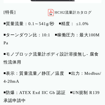
[特長]
HCH2流量計カタログ
◾️質量流量：0.1～541g/秒 ◾️精度： ≤1.0%
◾️ターンダウン比：10:1 ◾️稼働圧力：最大100M
Pa
◾️モノブロック流量計ボディ設計溶接無し- 腐食
性流体用
◾️表示：質量流量／静圧／温度 ◾️出力：Modbus/
4-20mA
◾️防爆：ATEX Exd IIC Gb 認証 ◾️UN規制 R139
承認申請中