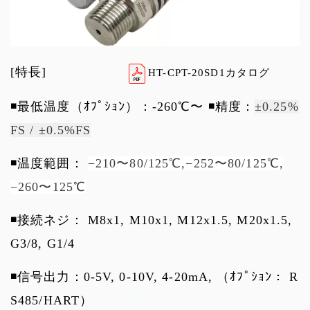
[特長]
HT-CPT-20SD1カタログ
◾️最低温度（ｵﾌﾟｼｮﾝ）：-260℃〜 ◾️精度：
±0.25%
FS / ±0.5%FS
◾️温度範囲：
−
210〜80/125℃,
−
252〜80/125℃,
−
260〜125℃
◾️接続ネジ： M8x1, M10x1, M12x1.5, M20x1.5,
G3/8, G1/4
◾️信号出力：0-5V, 0-10V, 4-20mA, （ｵﾌﾟｼｮﾝ： R
S485/HART）