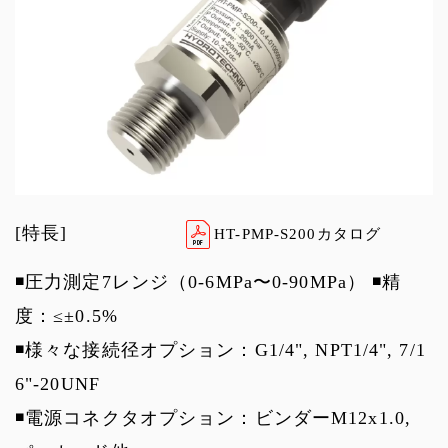
[特長]
HT-PMP-S200カタログ
◾️圧力測定7レンジ（0-6MPa〜0-90MPa） ◾️精
度：≤±0.5%
◾️様々な接続径オプション：G1/4", NPT1/4", 7/1
6"-20UNF
◾️電源コネクタオプション：ビンダーM12x1.0,