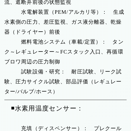
流、遮断弁前後の状態監視
水電解装置（PEM/アルカリ等）： 生成
水素側の圧力、差圧監視、ガス液分離器、乾燥
器（ドライヤー）前後
燃料電池システム（車載/定置）： タン
ク～レギュレーター～FCスタック入口、再循環
ブロワ周辺の圧力制御
試験設備・研究： 耐圧試験、リーク試
験、圧力サイクル試験、部品評価（レギュレー
ター/バルブ/ホース）
◾️水素用温度センサー：
充填（ディスペンサー）： プレクール