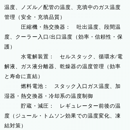
温度、ノズル／配管の温度、充填中のガス温度
管理（安全・充填品質）
圧縮機・熱交換器： 吐出温度、段間温
度、クーラー入口/出口温度（効率・信頼性・保
護）
水電解装置： セルスタック、循環水/電
解液、ガス液分離器、乾燥器の温度管理（効率
と寿命に直結）
燃料電池： スタック入口ガス温度、加
湿器・熱交換器・冷却系の温度制御
貯蔵・減圧： レギュレーター前後の温
度（ジュール・トムソン効果での温度変化、凍
結対策）