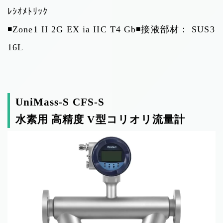
ﾚｼｵﾒﾄﾘｯｸ
◾️
Zone1 II 2G EX ia IIC T4 Gb
◾️接液部材： SUS3
16L
UniMass-S
CFS-S
水素用 高精度 V型コリオリ流量計